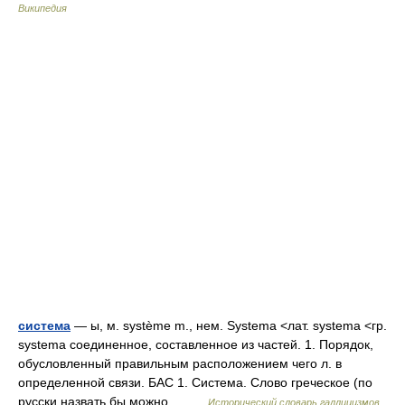
Википедия
система
— ы, м. système m., нем. Systema <лат. systema <гр.
systema соединенное, составленное из частей. 1. Порядок,
обусловленный правильным расположением чего л. в
определенной связи. БАС 1. Система. Слово греческое (по
русски назвать бы можно… …
Исторический словарь галлицизмов