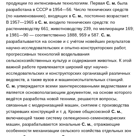
продукции по интенсивным технологиям. Первая
С. м.
была
разработана в СССР в 1954—56. Число технических средств
(по наименованию), входящих в
С. м.
, постоянно возрастает.
В 1957—1965 в
С. м.
входило технических средств: по
растениеводству 661; животноводству 239, по мелиорации 169;
в 1981—90 — соответственно 1888, 959 и 587.
С. м.
разрабатывается на основе и с учётом новейших результатов
научно-исследовательских и опытно-конструкторских работ,
прогрессивных технологий возделывания
сельскохозяйственных культур и содержания животных. К этой
важной работе привлекается широкий круг научно-
исследовательских и конструкторских организаций различных
ведомств, а также вузов и машиноиспытательных станций.
С. м.
утверждается всеми заинтересованными ведомствами и
является основополагающим документом, на основе которого
ведётся разработка новой техники, решаются вопросы,
связанные с модернизацией машин, снятием с производства
устаревших конструкций и т. д. Кроме общесоюзной
С. м.
,
включающей также систему селекционно-семеноводческих
машин, разрабатываются зональные
С. м.
, отражающие
особенности механизации сельского хозяйства отдельных зон